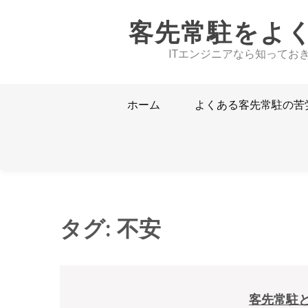
Skip
客先常駐をよ
to
content
ITエンジニアなら知ってお
ホーム
よくある客先常駐の苦
タグ:
不安
客先常駐