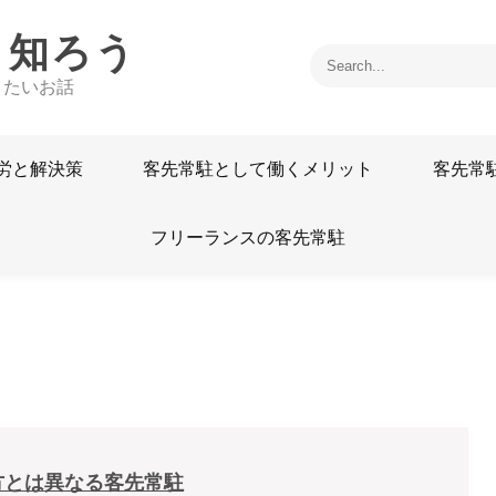
く知ろう
きたいお話
労と解決策
客先常駐として働くメリット
客先常
フリーランスの客先常駐
方とは異なる客先常駐