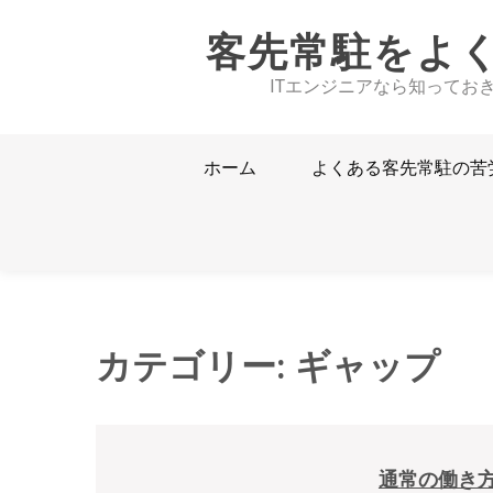
Skip
客先常駐をよ
to
content
ITエンジニアなら知ってお
ホーム
よくある客先常駐の苦
カテゴリー:
ギャップ
通常の働き